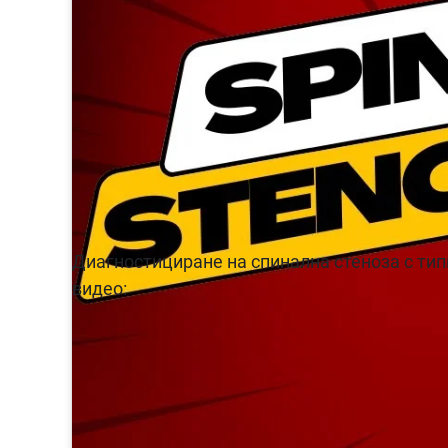
Диагностициране на спинална стеноза с ти
видео: