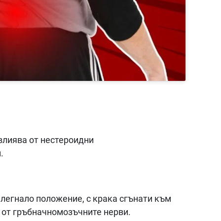
овлиява от нестероидни
.
 легнало положение, с крака сгънати към
 от гръбначномозъчните нерви.