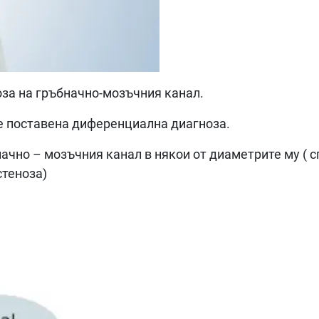
оза на гръбначно-мозъчния канал.
ре поставена диференциална диагноза.
чно – мозъчния канал в някои от диаметрите му ( с
стеноза)