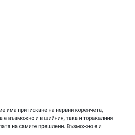
ние има притискане на нервни коренчета,
а е възможно и в шийния, така и торакалния
елата на самите прешлени. Възможно е и