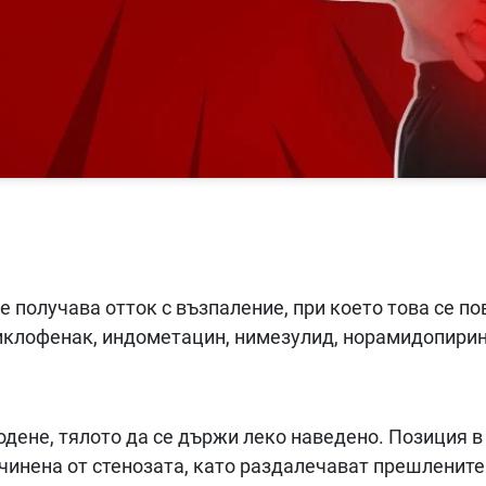
се получава отток с възпаление, при което това се п
иклофенак, индометацин, нимезулид, норамидопирин
одене, тялото да се държи леко наведено. Позиция в
чинена от стенозата, като раздалечават прешлените