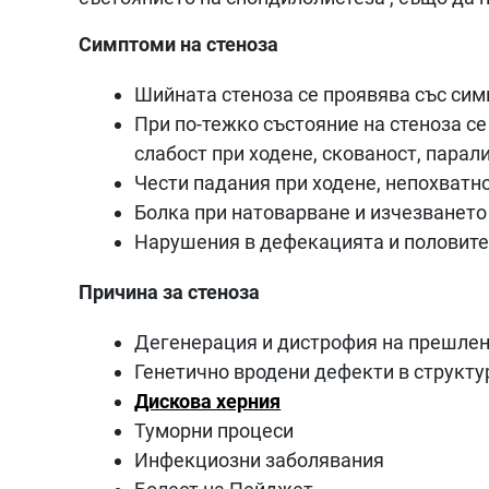
Симптоми на стеноза
Шийната стеноза се проявява със сим
При по-тежко състояние на стеноза с
слабост при ходене, скованост, пара
Чести падания при ходене, непохватно
Болка при натоварване и изчезването
Нарушения в дефекацията и половит
Причина за стеноза
Дегенерация и дистрофия на прешле
Генетично вродени дефекти в структу
Дискова херния
Туморни процеси
Инфекциозни заболявания