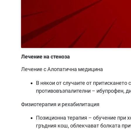
Лечение на стеноза
Лечение с Алопатична медицина
В някои от случаите от притискането 
противовъзпалителни – ибупрофен, д
Физиотерапия и рехабилитация
Позиционна терапия – обучение при х
гръдния кош, облекчават болката при