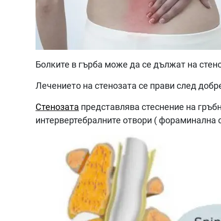
Болките в гърба може да се дължат на стен
Лечението на стенозата се прави след доб
Стенозата
представлява стеснение на гръбна
интервертебралните отвори ( фораминална 