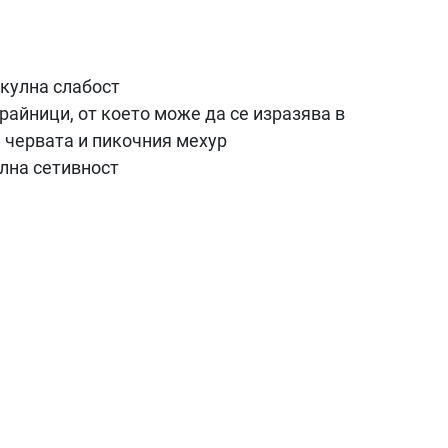
скулна слабост
айници, от което може да се изразява в
а червата и пикочния мехур
улна сетивност