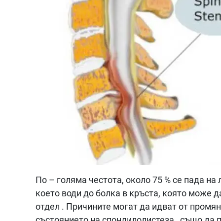
По – голяма честота, около 75 % се пада на
което води до болка в кръста, която може 
отдел . Причините могат да идват от промя
състоянието на спондилолистеза , също да