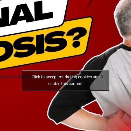
пични 3 симптома се виждат в следващото
Click to accept marketing cookies and
enable this content