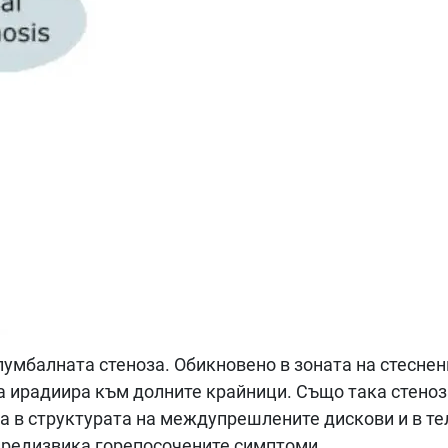
 лумбалната стеноза. Обикновено в зоната на стесне
да ирадиира към долните крайници. Също така стеноз
на в структурата на междупрешлените дискови и в т
 предизвика горепосочените симптоми.