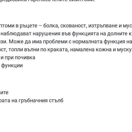
птоми в ръцете – болка, скованост, изтръпване и му
е наблюдават нарушения във функцията на долните кр
лизи. Може да има проблеми с нормалната функция н
ст, топли вълни по краката, намалена кожна и муск
 и при почивка
е функции
ните
рата на гръбначния стълб