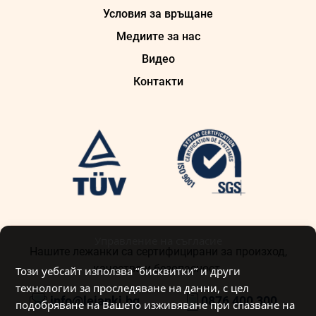
Условия за връщане
Медиите за нас
Видео
Контакти
Управление на съгласие
Нашите лежанки са сертифицирани за произход,
качество и безопасност.
Този уебсайт използва “бисквитки” и други
технологии за проследяване на данни, с цел
info@lejanki.bg
0876 400 300
подобряване на Вашето изживяване при спазване на