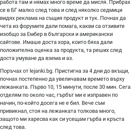
работа там и нямах много време да мисля. Прибрах
се в БГ малко след това и след няколко седмици
видях реклама на същия продукт и тук. Почнах да
чета из форумите дали помага, какви са отзивите
изобщо за Ембер в български и американски
сайтове. Имаше доста хора, които бяха дали
положителна оценка за продукта, та реших след
доста умуване да взема и аз.
Поръчах от lejanki.bg. Пристигна за 4 дни до вкъщи,
почнах постепенно да увеличавам времето върху
лежанката. Първо 10, 15 минути, после 30 мин. Сега
отделям по около час, гърбът ми е изправен по
начин, по-който досега не е бил. Вече съм
привикнал, стоя на лежанката толкова много,
защото ми харесва как си усещам гърба и кръста
след това.