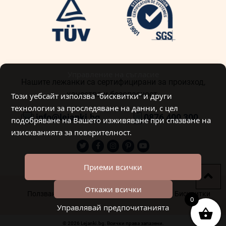
Управление на съгласие
Нашите лежанки са сертифицирани за произход,
качество и безопасност.
Този уебсайт използва “бисквитки” и други
технологии за проследяване на данни, с цел
info@lejanki.bg
0876 400 300
подобряване на Вашето изживяване при спазване на
изискванията за поверителност.
Приеми всички
Откажи всички
Ползване на лични данни
Общи условия
Бисквитки
0
Управлявай предпочитанията
© 2026 Lejanki.bg. Всички права запазени.