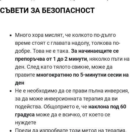
СЪВЕТИ ЗА БЕЗОПАСНОСТ
Много хора мислят, че колкото по-дълго
време стоят с главата надолу, толкова по-
добре. Това не е така.
За начинаещите се
препоръчва от 1 до 2 минути
, няколко пъти на
ден. След като тялото свикне, може да
правите
многократнно по 5-минутни сесии на
ден
Не е необходимо да се прави пълна инверсия,
за да може инверсионната терапия да ви
подейства. Общоприето е, че
наклона под 60
градуса
може да е всичко, от което се
нуждете
Преди да изпробвате този метод на терапия,