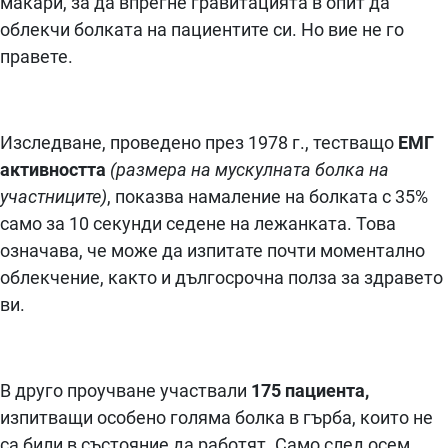
макари, за да впрегне гравитацията в опит да
облекчи болката на пациентите си. Но вие не го
правете.
Изследване, проведено през 1978 г., тестващо
ЕМГ
активността
(размера на мускулната болка на
участниците)
, показва намаление на болката с 35%
само за 10 секунди седене на лежанката. Това
означава, че може да изпитате почти моментално
облекчение, както и дългосрочна полза за здравето
ви.
В друго проучване участвали
175 пациента,
изпитващи особено голяма болка в гърба, които не
са били в състояние да работят. Само след осем