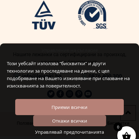
Управление на съгласие
Нашите лежанки са сертифицирани за произход,
качество и безопасност.
Този уебсайт използва “бисквитки” и други
технологии за проследяване на данни, с цел
info@lejanki.bg
0876 400 300
подобряване на Вашето изживяване при спазване на
изискванията за поверителност.
Приеми всички
Откажи всички
Ползване на лични данни
Общи условия
Бисквитки
0
Управлявай предпочитанията