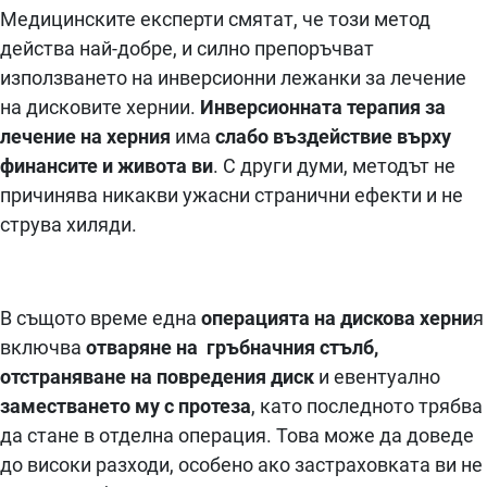
Медицинските експерти смятат, че този метод
действа най-добре, и силно препоръчват
използването на инверсионни лежанки за лечение
на дисковите хернии.
Инверсионната терапия за
лечение на херния
има
слабо въздействие върху
финансите и живота ви
. С други думи, методът не
причинява никакви ужасни странични ефекти и не
струва хиляди.
В същото време една
операцията на дискова херни
я
включва
отваряне на гръбначния стълб,
отстраняване на повредения диск
и евентуално
заместването му с протеза
, като последното трябва
да стане в отделна операция. Това може да доведе
до високи разходи, особено ако застраховката ви не