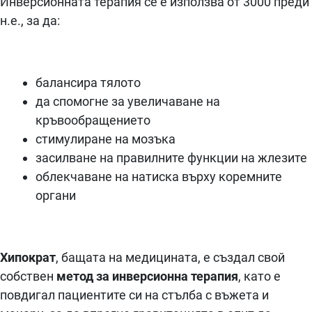
Инверсионната терапия се е използва от 3000 преди
н.е., за да:
балансира тялото
да спомогне за увеличаване на
кръвообращението
стимулиране на мозъка
засилване на правилните функции на жлезите
облекчаване на натиска върху коремните
органи
Хипократ
, бащата на медицината, е създал свой
собствен
метод за инверсионна терапия
, като е
повдигал пациентите си на стълба с въжета и