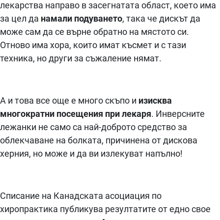
лекарства направо в засегнатата област, което има
за цел да
намали подуването
, така че дискът да
може сам да се върне обратно на мястото си.
Отново има хора, които имат късмет и с тази
техника, но други за съжаление нямат.
А и това все още е много скъпо и
изисква
многократни посещения при лекаря
. Инверсните
лежанки не само са най-доброто средство за
облекчаване на болката, причинена от дискова
херния, но може и да ви излекуват напълно!
Списание на Канадската асоциация по
хиропрактика публикува резултатите от едно свое