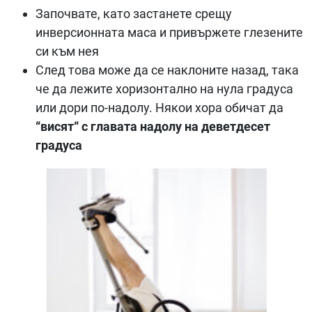
Започвате, като застанете срещу
инверсионната маса и привържете глезените
си към нея
След това може да се наклоните назад, така
че да лежите хоризонтално на нула градуса
или дори по-надолу. Някои хора обичат да
“висят“ с главата надолу на деветдесет
градусa