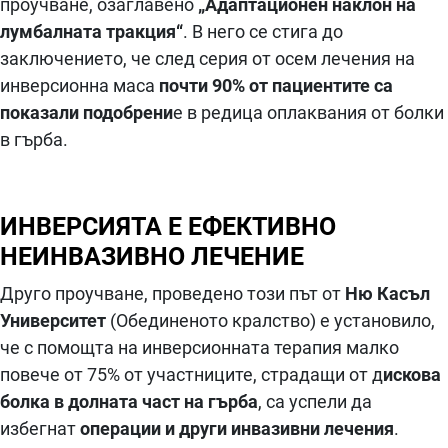
проучване, озаглавено
„Адаптационен наклон на
лумбалната тракция“
. В него се стига до
заключението, че след серия от осем лечения на
инверсионна маса
почти 90% от пациентите са
показали подобрени
е в редица оплаквания от болки
в гърба.
ИНВЕРСИЯТА Е ЕФЕКТИВНО
НЕИНВАЗИВНО ЛЕЧЕНИЕ
Друго проучване, проведено този път от
Ню Касъл
Университет
(Обединеното кралство) е установило,
че с помощта на инверсионната терапия малко
повече от 75% от участниците, страдащи от д
искова
болка в долната част на гърба
, са успели да
избегнат
операции и други инвазивни лечения
.