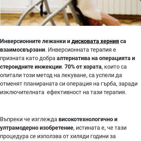
Инверсионните лежанки и
дисковата херния
са
взаимосвързани
. Инверсионната терапия е
призната като добра
алтернатива на операцията и
стероидните инжекции
.
70% от хората
, които са
опитали този метод на лекуване, са успели да
отменят планираната си операция на гърба, заради
изключителната ефективност на тази терапия.
Въпреки че изглежда
високотехнологично и
ултрамодерно изобретение
, истината е, че тази
процедура се използва от хиляди години за