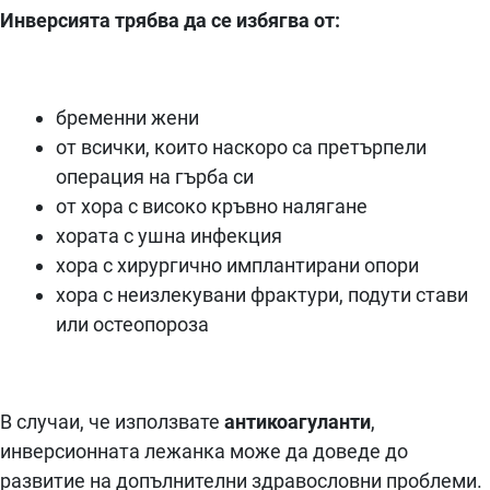
Инверсията трябва да се избягва от:
бременни жени
от всички, които наскоро са претърпели
операция на гърба си
от хора с високо кръвно налягане
хората с ушна инфекция
хора с хирургично имплантирани опори
хора с неизлекувани фрактури, подути стави
или остеопороза
В случаи, че използвате
антикоагуланти
,
инверсионната лежанка може да доведе до
развитие на допълнителни здравословни проблеми.