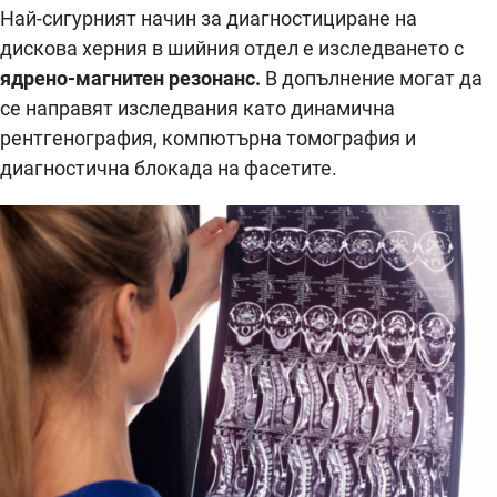
Най-сигурният начин за диагностициране на
дискова херния в шийния отдел е изследването с
ядрено-магнитен резонанс.
В допълнение могат да
се направят изследвания като динамична
рентгенография, компютърна томография и
диагностична блокада на фасетите.