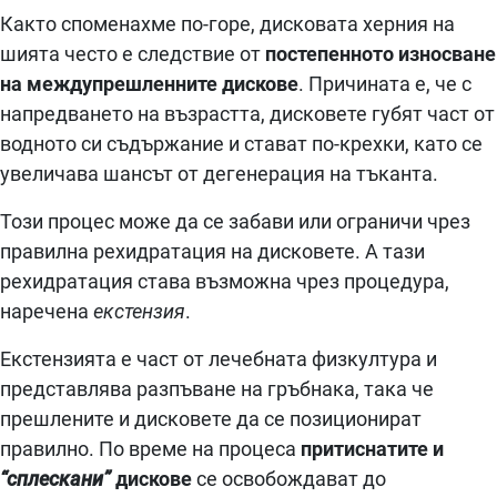
Както споменахме по-горе, дисковата херния на
шията често е следствие от
постепенното износване
на междупрешленните дискове
. Причината е, че с
напредването на възрастта, дисковете губят част от
водното си съдържание и стават по-крехки, като се
увеличава шансът от дегенерация на тъканта.
Този процес може да се забави или ограничи чрез
правилна рехидратация на дисковете. А тази
рехидратация става възможна чрез процедура,
наречена
екстензия
.
Екстензията е част от лечебната физкултура и
представлява разпъване на гръбнака, така че
прешлените и дисковете да се позиционират
правилно. По време на процеса
притиснатите и
“сплескани”
дискове
се освобождават до