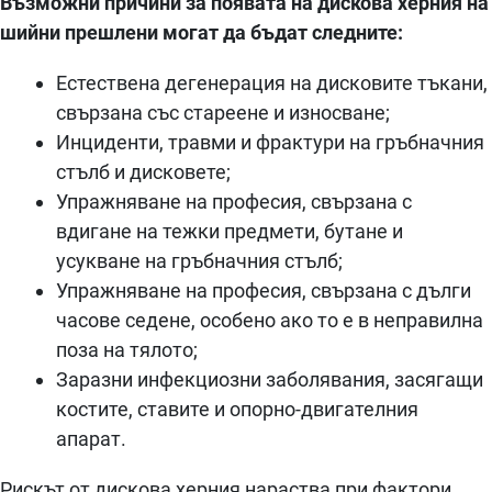
Възможни причини за появата на дискова херния на
шийни прешлени могат да бъдат следните:
Естествена дегенерация на дисковите тъкани,
свързана със стареене и износване;
Инциденти, травми и фрактури на гръбначния
стълб и дисковете;
Упражняване на професия, свързана с
вдигане на тежки предмети, бутане и
усукване на гръбначния стълб;
Упражняване на професия, свързана с дълги
часове седене, особено ако то е в неправилна
поза на тялото;
Заразни инфекциозни заболявания, засягащи
костите, ставите и опорно-двигателния
апарат.
Рискът от дискова херния нараства при фактори