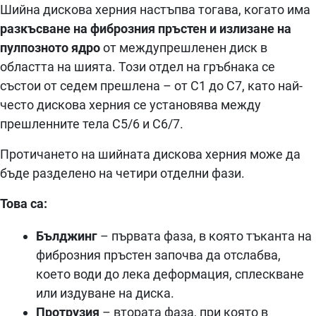
Шийна дискова херния настъпва тогава, когато има
разкъсване на фиброзния пръстен и излизане на
пулпозното ядро
от междупрешленен диск в
областта на шията. Този отдел на гръбнака се
състои от седем прешлена – от C1 до C7, като най-
често дискова херния се установява между
прешленните тела С5/6 и С6/7.
Протичането на шийната дискова херния може да
бъде разделено на четири отделни фази.
Това са:
Бълджинг
– първата фаза, в която тъканта на
фиброзния пръстен започва да отслабва,
което води до лека деформация, сплескване
или издуване на диска.
Протрузия
– втората фаза, при която в