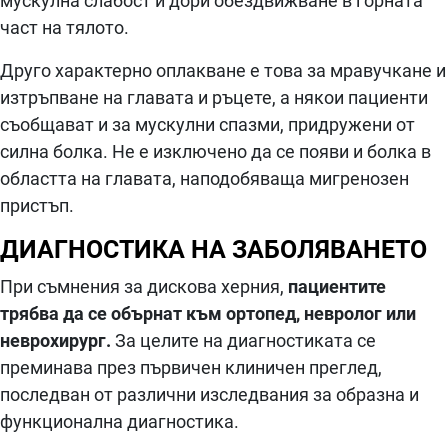
мускулна слабост и дори обездвижване в горната
част на тялото.
Друго характерно оплакване е това за мравучкане и
изтръпване на главата и ръцете, а някои пациенти
съобщават и за мускулни спазми, придружени от
силна болка. Не е изключено да се появи и болка в
областта на главата, наподобяваща мигренозен
пристъп.
ДИАГНОСТИКА НА ЗАБОЛЯВАНЕТО
При съмнения за дискова херния,
пациентите
трябва да се обърнат към ортопед, невролог или
неврохирург.
За целите на диагностиката се
преминава през първичен клиничен преглед,
последван от различни изследвания за образна и
функционална диагностика.