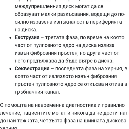
междупрешленния диск могат да се
образуват малки разкъсвания, водещи до по-
силно изразена изпъкналост в периферията
на диска.
Екструзия
– третата фаза, по време на която
част от пулпозното ядро на диска излиза
извън фиброзния пръстен, но друга част от
него продължава да бъде вътре в диска.
Секвестрация
– последната фаза на херния, в
която част от излязлото извън фиброзния
пръстен пулпозното ядро се откъсва и отива в
гръбначния канал.
С помощта на навременна диагностика и правилно
лечение, пациентите могат и никога да не достигнат
до най-тежката, четвърта фаза на шийната дискова
херния.