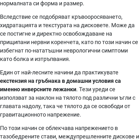
нормалната си форма и размер.
Вследствие се подобряват кръвооросяването,
хидратацията и текстурата на дисковете. Може да
се постигне и директно освобождаване на
прищипани нервни коренчета, като по този начин се
избегнат по-нататъшни неврологични симптоми
като болка и изтръпвания.
Един от най-лесните начини да практикувате
екстензия на гръбнака в домашни условия са
именно инверсните лежанки
. Тези уреди се
използват за наклон на тялото под различни ъгли с
главата надолу, така че тялото да се освободи от
гравитационното напрежение.
По този начин се облекчава напрежението в
тазобедрените стави, междупрешленните дискове и