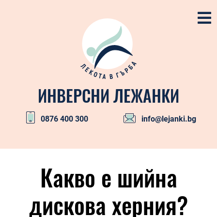
Skip
to
content
ИНВЕРСНИ ЛЕЖАНКИ
0876 400 300
info@lejanki.bg
Primary
Navigation
Какво е шийна
Menu
дискова херния?