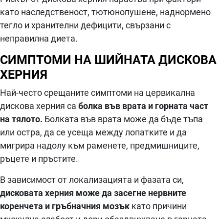
като наследственост, тютюнопушене, наднормено
тегло и хранителни дефицити, свързани с
неправилна диета.
СИМПТОМИ НА ШИЙНАТА ДИСКОВА
ХЕРНИЯ
Най-често срещаните симптоми на цервикална
дискова херния са
болка във врата и горната част
на тялото.
Болката във врата може да бъде тъпа
или остра, да се усеща между лопатките и да
мигрира надолу към раменете, предмишниците,
ръцете и пръстите.
В зависимост от локализацията и фазата си,
дисковата херния може да засегне нервните
коренчета и гръбначния мозък
като причини