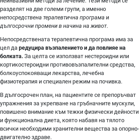
неинвазивни методи за лечение. Тези методи се
разделят на две големи групи, а именно
непосредствена терапевтична програма
и
дългосрочни промени в начина на живот
.
Непосредствената терапевтична програма има за
цел да
редуцира възпалението и да повлияе на
болката.
За целта се използват нестероидни или
кортикостероидни противовъзпалителни средства,
болкоуспокояващи лекарства, лечебна
физиотерапия и специален режим на почивка.
В дългосрочен план, на пациентите се препоръчват
упражнения за укрепване на гръбначните мускули,
повишено внимание към тежки физически дейности
и функционална диета, която набавя на тялото
всички необходими хранителни вещества за опорно-
двигателно здраве.