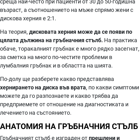
среща най-често при пациенти от 30 до 50-годишна
възраст, а съотношението на мъже спрямо жени с
дискова херния е 2:1.
На теория,
дисковата херния може да се появи по
цялата дължина на гръбначния стълб.
На практика
обаче, торакалният гръбнак е много рядко засегнат,
за сметка на много по-честите проблеми в
лумбалния гръбнак и в областта на шията.
По-долу ще разберете какво представлява
хернирането на диска във врата
, по какви симптоми
можете да го разпознаете и какво трябва да
предприемете от отношение на диагностиката и
лечението на състоянието.
АНАТОМИЯ НА ГРЪБНАЧНИЯ СТЪЛБ
Гръбначният стълб е изграден от
прешлени и