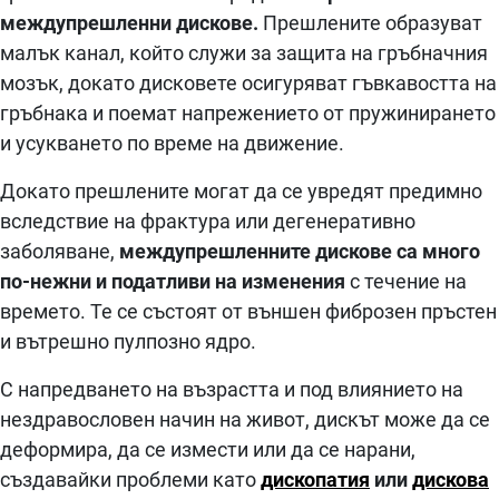
междупрешленни дискове.
Прешлените образуват
малък канал, който служи за защита на гръбначния
мозък, докато дисковете осигуряват гъвкавостта на
гръбнака и поемат напрежението от пружинирането
и усукването по време на движение.
Докато прешлените могат да се увредят предимно
вследствие на фрактура или дегенеративно
заболяване,
междупрешленните дискове са много
по-нежни и податливи на изменения
с течение на
времето. Те се състоят от външен фиброзен пръстен
и вътрешно пулпозно ядро.
С напредването на възрастта и под влиянието на
нездравословен начин на живот, дискът може да се
деформира, да се измести или да се нарани,
създавайки проблеми като
дископатия
или
дискова