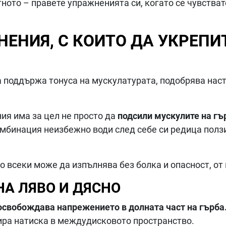
ното – правете упражненията си, когато се чувстват
ЕНИЯ, С КОИТО ДА УКРЕПИ
 поддържа тонуса на мускулатурата, подобрява наст
ия има за цел не просто да
подсили мускулите на гъ
мбинация неизбежно води след себе си редица ползи
то всеки може да изпълнява без болка и опасност, от
НА ЛЯВО И ДЯСНО
освобождава напрежението в долната част на гърба
ира натиска в междудисковото пространство.