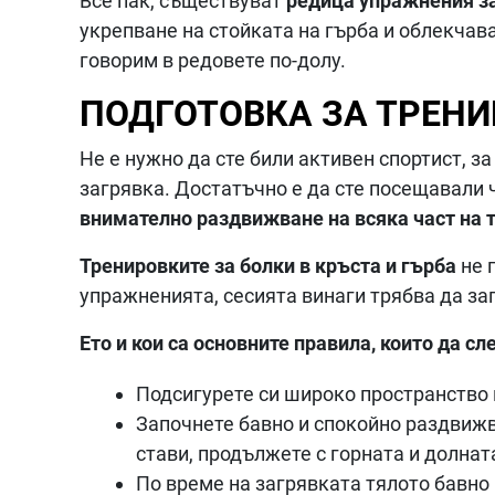
Все пак, съществуват
редица упражнения за
укрепване на стойката на гърба и облекчав
говорим в редовете по-долу.
ПОДГОТОВКА ЗА ТРЕНИ
Не е нужно да сте били активен спортист, з
загрявка. Достатъчно е да сте посещавали ч
внимателно раздвижване на всяка част на 
Тренировките за болки в кръста и гърба
не 
упражненията, сесията винаги трябва да за
Ето и кои са основните правила, които да сл
Подсигурете си широко пространство 
Започнете бавно и спокойно раздвижва
стави, продължете с горната и долнат
По време на загрявката тялото бавно