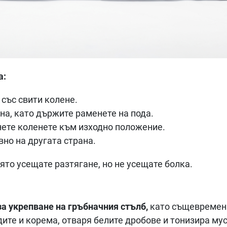
а:
 със свити колене.
на, като държите раменете на пода.
нете коленете към изходно положение.
вно на другата страна.
ято усещате разтягане, но не усещате болка.
а укрепване на гръбначния стълб,
като същевременн
дите и корема, отваря белите дробове и тонизира му