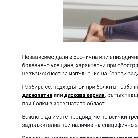
Независимо дали е хронична или епизодичн
болезнено усещане, характерни при обостря
невъзможност за изпълнение на базови зад
Разбира се, подходът ви при болки в гърба 
дископатия
или
дискова херния
, съпътстващ
при болки в засегнатата област.
Важно е да имате предвид, че не всички
тре
задължителна при наличие на специфично 