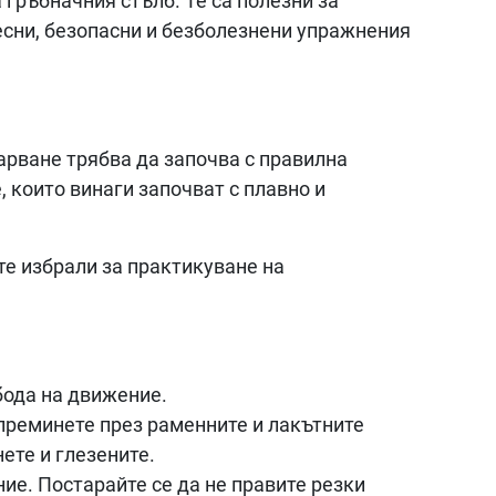
гръбначния стълб. Те са полезни за
есни, безопасни и безболезнени упражнения
варване трябва да започва с правилна
 които винаги започват с плавно и
те избрали за практикуване на
бода на движение.
 преминете през раменните и лакътните
ете и глезените.
ие. Постарайте се да не правите резки