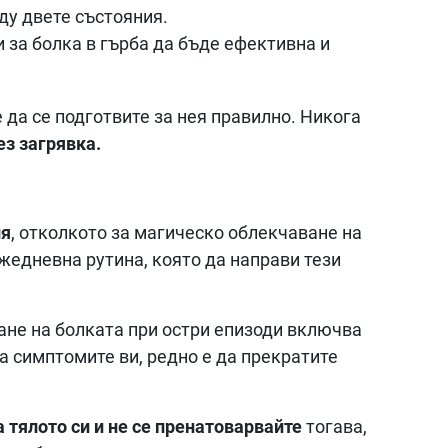
ду двете състояния.
и за болка в гърба да бъде ефективна и
 да се подготвите за нея правилно. Никога
ез загрявка.
ия
, отколкото за магическо облекчаване на
ежедневна рутина, която да направи тези
ане на болката при остри епизоди включва
а симптомите ви, редно е да прекратите
 тялото си и не се пренатоварвайте
тогава,