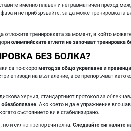
 ставите именно плавен и нетравматичен преход меж
 фаза и не прибързвайте, за да може тренировката в
да отложите тренировката за момент, в който можете
 дори
олимпийските атлети не започват тренировка б
РОВКА БЕЗ БОЛКА?
вки са по-скоро
метод за общо укрепване и превенц
остри епизоди на възпаление, а се препоръчват като 
дискова херния, стандартният протокол за облекчав
 обезболяване
. Ако което и да е упражнение влошав
когато състоянието ви е стабилизирано.
, но и силно препоръчителна.
Следвайте сигналите на