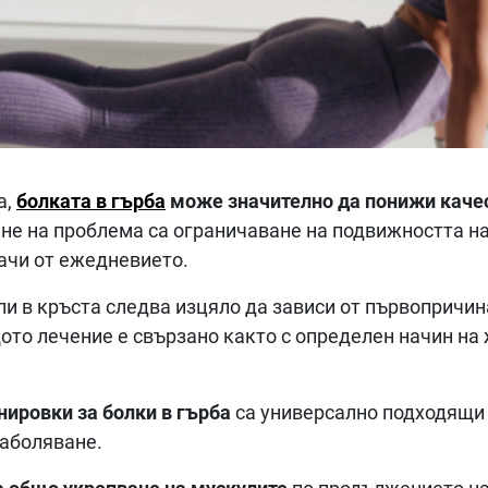
а,
болката в гърба
може значително да понижи качес
не на проблема са ограничаване на подвижността на 
ачи от ежедневието.
или в кръста следва изцяло да зависи от първопричи
ото лечение е свързано както с определен начин на
нировки за болки в гърба
са универсално подходящи 
заболяване.