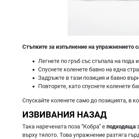
Стъпките за изпълнение на упражнението с
Легнете по гръб със стъпала на пода и
Спуснете коленете бавно на една стра
Задръжте в тази позиция и бавно вър
Повторете, като спуснете коленете ба
Спускайте коленете само до позицията, в ко
ИЗВИВАНИЯ НАЗАД
Така наречената поза “Кобра” е
подходяща з
върху тялото. Това упражнение разтяга гър