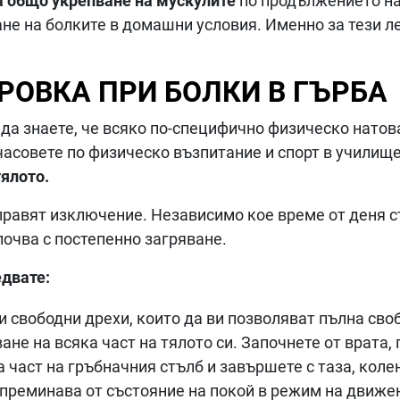
 общо укрепване на мускулите
по продължението на 
ане на болките в домашни условия. Именно за тези л
РОВКА ПРИ БОЛКИ В ГЪРБА
а да знаете, че всяко по-специфично физическо нато
асовете по физическо възпитание и спорт в училище,
тялото.
правят изключение. Независимо кое време от деня с
почва с постепенно загряване.
едвате:
и свободни дрехи, които да ви позволяват пълна сво
не на всяка част на тялото си. Започнете от врата,
а част на гръбначния стълб и завършете с таза, колен
 преминава от състояние на покой в режим на движен